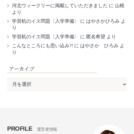
河北ウィークリーに掲載していただきました
に
山根
より
学習机のイス問題〈入学準備〉
に
はやさかひろみ
よ
り
学習机のイス問題〈入学準備〉
に
匿名希望
より
こんなところにも思い込み?!
に
はやさか ひろみ
よ
り
アーカイブ
ア
ー
カ
イ
ブ
PROFILE
運営者情報