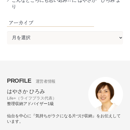
こんなところにも思い込み?!
に
はやさか ひろみ
よ
り
アーカイブ
ア
ー
カ
イ
ブ
PROFILE
運営者情報
はやさか ひろみ
Life+（ライフプラス代表）
整理収納アドバイザー1級
仙台を中心に『気持ちがラクになる片づけ収納』をお伝えして
います。