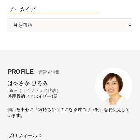
アーカイブ
ア
ー
カ
イ
ブ
PROFILE
運営者情報
はやさか ひろみ
Life+（ライフプラス代表）
整理収納アドバイザー1級
仙台を中心に『気持ちがラクになる片づけ収納』をお伝えして
います。
keyboard_arrow_right
プロフィール