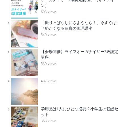
ン）
603 views
「撮りっぱなしにさようなら！」今すぐは
じめたくなる写真の整理講座
540 views
【会場開催】ライフオーガナイザー2級認定
講座
530 views
487 views
学用品は1人にひとつ必要？小学生の裁縫セ
ット
363 views