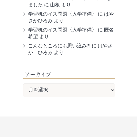
ました
に
山根
より
学習机のイス問題〈入学準備〉
に
はや
さかひろみ
より
学習机のイス問題〈入学準備〉
に
匿名
希望
より
こんなところにも思い込み?!
に
はやさ
か ひろみ
より
アーカイブ
ア
ー
カ
イ
ブ