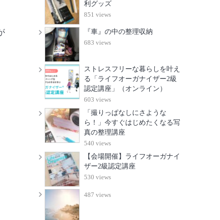
利グッズ
851 views
『車』の中の整理収納
が
683 views
ストレスフリーな暮らしを叶え
る「ライフオーガナイザー2級
認定講座」（オンライン）
603 views
「撮りっぱなしにさような
ら！」今すぐはじめたくなる写
真の整理講座
540 views
【会場開催】ライフオーガナイ
ザー2級認定講座
530 views
487 views