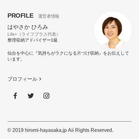
PROFILE
運営者情報
はやさか ひろみ
Life+（ライフプラス代表）
整理収納アドバイザー1級
仙台を中心に『気持ちがラクになる片づけ収納』をお伝えして
います。
keyboard_arrow_right
プロフィール
© 2019 hiromi-hayasaka.jp Aii Rights Reserved.