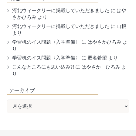
河北ウィークリーに掲載していただきました
に
はや
さかひろみ
より
河北ウィークリーに掲載していただきました
に
山根
より
学習机のイス問題〈入学準備〉
に
はやさかひろみ
よ
り
学習机のイス問題〈入学準備〉
に
匿名希望
より
こんなところにも思い込み?!
に
はやさか ひろみ
よ
り
アーカイブ
ア
ー
カ
イ
ブ