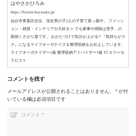
はやさかひろみ
https://hiromi-hayasaka.jp/
仙台市青葉区在住、現在男の子2人の子育て真っ最中。 ファッシ
ョン・雑貨・インテリアが大好き☆ でも家事や掃除は苦手…の
面倒くさがり屋です。 おかたづけで気分が上がる!! 『気持ちがラ
ク』になるライフオーガナイズ＆整理収納をお伝えしています。
ライフオーガナイザー1級 整理収納アドバイザー1級 TCカラーセ
ラピスト
コメントを残す
メールアドレスが公開されることはありません。
*
が付
いている欄は必須項目です