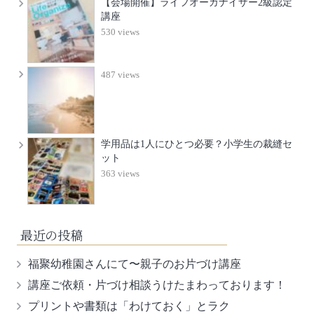
【会場開催】ライフオーガナイザー2級認定
講座
530 views
487 views
学用品は1人にひとつ必要？小学生の裁縫セ
ット
363 views
最近の投稿
福聚幼稚園さんにて〜親子のお片づけ講座
講座ご依頼・片づけ相談うけたまわっております！
プリントや書類は「わけておく」とラク