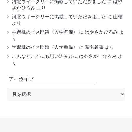
河北ウィークリーに掲載していただきました
に
はや
さかひろみ
より
河北ウィークリーに掲載していただきました
に
山根
より
学習机のイス問題〈入学準備〉
に
はやさかひろみ
よ
り
学習机のイス問題〈入学準備〉
に
匿名希望
より
こんなところにも思い込み?!
に
はやさか ひろみ
よ
り
アーカイブ
ア
ー
カ
イ
ブ