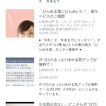
す、 年末まで…
「ひらめき屋にひらめいた！」新サ
ービスのご感想
お客様の声【レッスン】
,
お片づけレッス
ン
,
その他の片づけ
,
ライフオーガナイズ
＆整理収納
,
思考の整理サポート
2020年7月9日
●『今年こそ、年末までにスッキリ！』ず
ぼラク片づけ塾 ●ひとり仕事の味方『ひ
らめき屋』モニター募集中 ●…
片づけのきっかけ&やる気アップが
無料で！
お客様の声【レッスン】
,
お片づけレッス
ン
2020年4月2日
片づけのきっかけ&やる気アップが無料
で！ 公式LINE（LINE@）というものを
やっています。 …
やる気が出ない…どこから片づけた