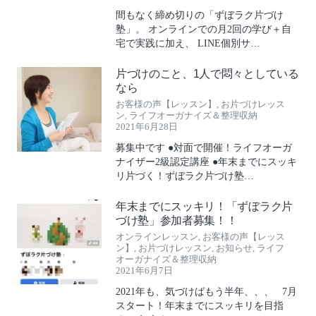
間もなく締め切りの「ずぼラク片づけ
塾」。 オンラインでの月2回の学び＋自
宅で実践に加え、 LINE個別サ…
片づけのこと、1人で悶々としている
なら
お客様の声【レッスン】
,
お片づけレッス
ン
,
ライフオーガナイズ＆整理収納
2021年6月28日
募集中です ●対面で開催！ライフオーガ
ナイザー2級認定講座 ●年末までにスッキ
リ片づく！ずぼラク片づけ塾…
年末までにスッキリ！「ずぼラク片
づけ塾」参加者募集！！
オンラインレッスン
,
お客様の声【レッス
ン】
,
お片づけレッスン
,
お知らせ
,
ライフ
オーガナイズ＆整理収納
2021年6月7日
2021年も、気づけばもう半年、、、 7月
スタート！年末までにスッキリを目指