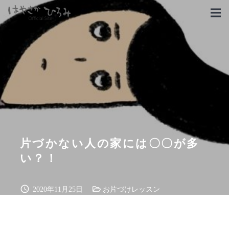
片づかない人の家には〇〇が多
い？！
schedule
2020年11月25日
お片づけレッスン