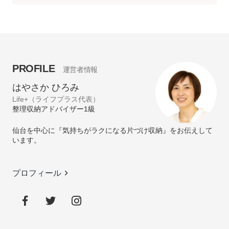
ー
カ
イ
ブ
PROFILE
運営者情報
はやさか ひろみ
Life+（ライフプラス代表）
整理収納アドバイザー1級
仙台を中心に『気持ちがラクになる片づけ収納』をお伝えして
います。
keyboard_arrow_right
プロフィール